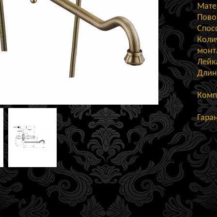
Мате
Пово
Спос
Коли
монт
Лейк
Длин
Комп
Гара