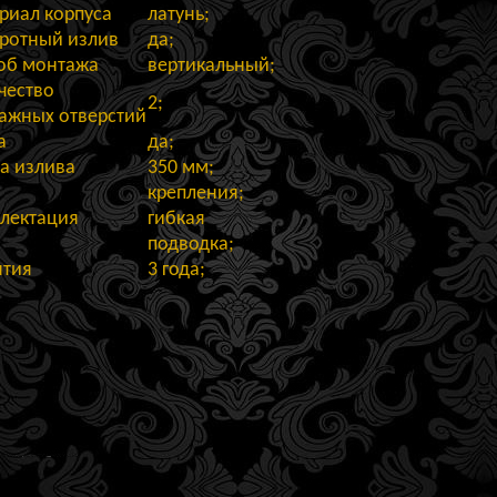
риал корпуса
латунь;
ротный излив
да;
об монтажа
вертикальный;
чество
2;
ажных отверстий
а
да;
а излива
350 мм;
крепления;
лектация
гибкая
подводка;
нтия
3 года;