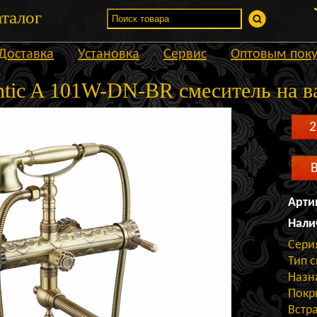
талог
Доставка
Установка
Сервис
Оптовым пок
ntic A 101W-DN-BR смеситель на в
2
Арти
Нали
Сери
Тип 
Назн
Покр
Встр