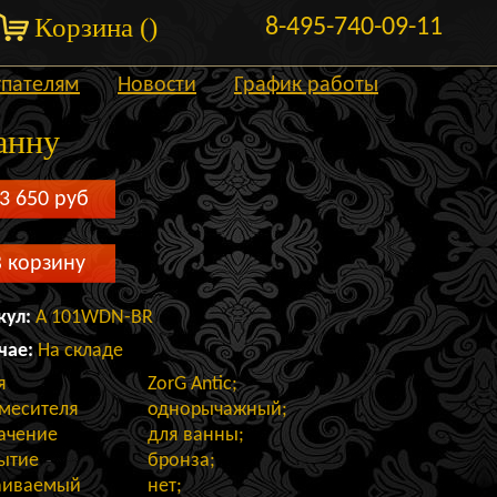
Корзина (
)
8-495-740-09-11
упателям
Новости
График работы
анну
3 650
руб
В корзину
кул:
A 101WDN-BR
чае:
На складе
я
ZorG Antic;
смесителя
однорычажный;
ачение
для ванны;
ытие
бронза;
аиваемый
нет;