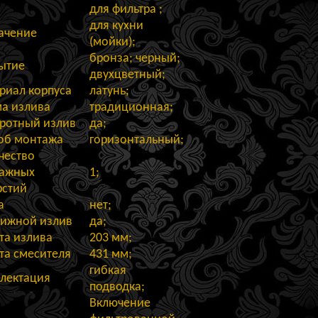
для фильтра ;
для кухни
ачение
(мойки);
бронза;
черный;
ытие
двухцветный;
риал корпуса
латунь;
а излива
традиционная;
ротный излив
да;
об монтажа
горизонтальный;
чество
ажных
1;
рстий
а
нет;
ижной излив
да;
та излива
203 мм;
та смесителя
431 мм;
гибкая
лектация
подводка;
Включение