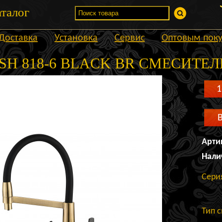
талог
Доставка
Установка
Сервис
Оптовым пок
SH 818-6 BLACK BR СМЕСИТЕЛ
1
Арти
Нали
Сери
Тип 