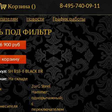
Корзина (
)
8-495-740-09-11
упателям
Новости
График работы
Ь ПОД ФИЛЬТР
6 900
руб
В корзину
кул:
SH 818-6 BLACK BR
чае:
На складе
ZorG Steel
я
Hammer;
однорычажный;
с
смесителя
переключателем