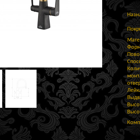
Назн
Покр
Мате
Форм
Пово
Спос
Коли
монт
отве
Лейк
Выдв
Высо
Высо
Комп